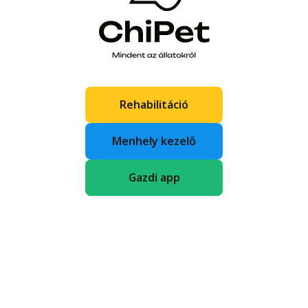
Rehabilitáció
Menhely kezelő
Gazdi app